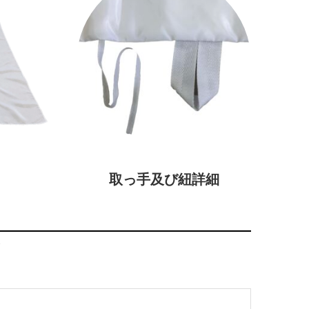
取っ手及び紐詳細
ツ