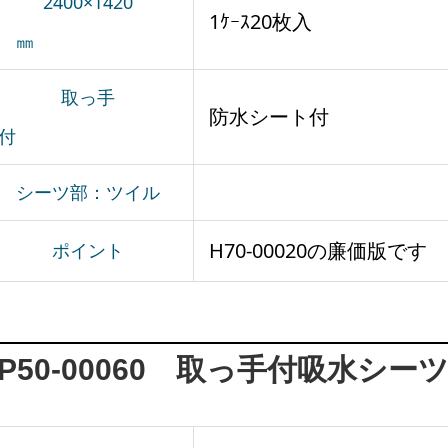
2400×1420
1ｹｰｽ20枚入
㎜
取っ手
防水シート付
付
シーツ部：ツイル
H70-00020の廉価版です
ポイント
P50-00060 取っ手付吸水シー