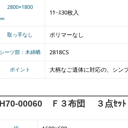
2800×1800
1ｹｰｽ30枚入
㎜
ポリマーなし
取っ手なし
2818CS
シーツ部：木綿晒
大柄なご遺体に対応の、シン
ポイント
H70-00060 Ｆ３布団 ３点ｾｯﾄ