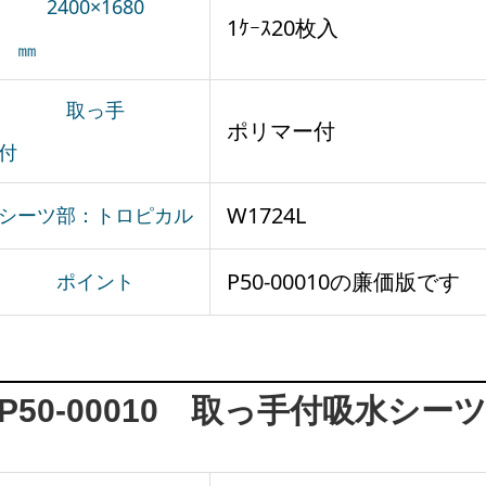
2400×1680
1ｹｰｽ20枚入
㎜
取っ手
ポリマー付
付
W1724L
シーツ部：トロピカル
P50-00010の廉価版です
ポイント
P50-00010 取っ手付吸水シー