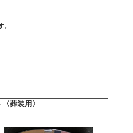
す。
ト〈葬装用〉