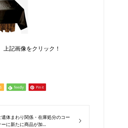
。上記画像をクリック！
S
feedly
Pin it
ご遺体まわり関係・在庫処分のコー
ナーに新たに商品が加...