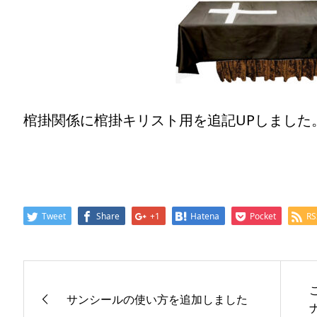
棺掛関係に棺掛キリスト用を追記UPしました
Tweet
Share
+1
Hatena
Pocket
RS
サンシールの使い方を追加しました